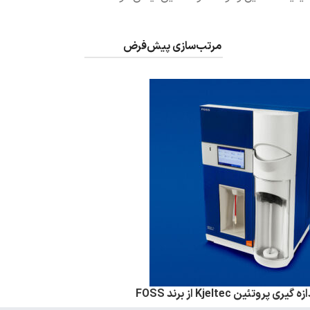
پروتئین Kjeltec از برند FOSS